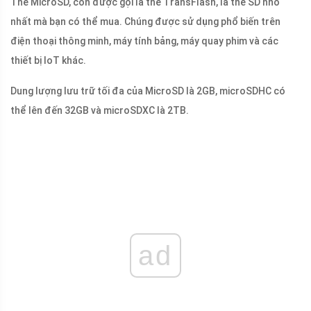
Thẻ MicroSD, còn được gọi là thẻ TransFlash, là thẻ SD nhỏ
nhất mà bạn có thể mua. Chúng được sử dụng phổ biến trên
điện thoại thông minh, máy tính bảng, máy quay phim và các
thiết bị IoT khác.
Dung lượng lưu trữ tối đa của MicroSD là 2GB, microSDHC có
thể lên đến 32GB và microSDXC là 2TB.
ad