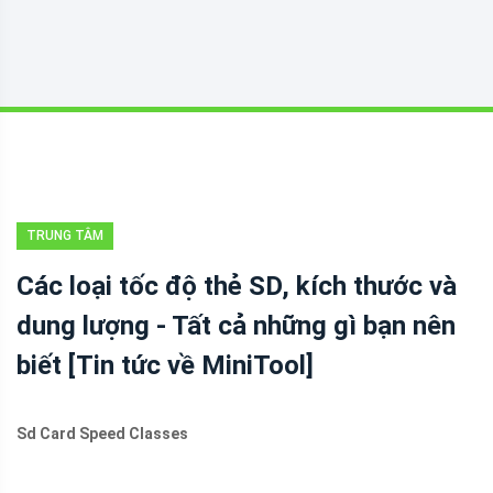
TRUNG TÂM
TIN TỨC
Các loại tốc độ thẻ SD, kích thước và
MINITOOL
dung lượng - Tất cả những gì bạn nên
biết [Tin tức về MiniTool]
Sd Card Speed Classes