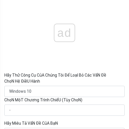
ad
Hãy Thử Công Cụ CủA Chúng Tôi Để LoạI Bỏ Các VấN Đề
ChọN Hệ ĐiềU Hành
ChọN MộT Chương Trình ChiếU (Tùy ChọN)
Hãy Miêu Tả VấN Đề CủA BạN