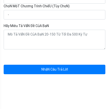
ChọN MộT Chương Trình ChiếU (Tùy ChọN)
Hãy Miêu Tả VấN Đề CủA BạN
NhậN Câu Trả LờI