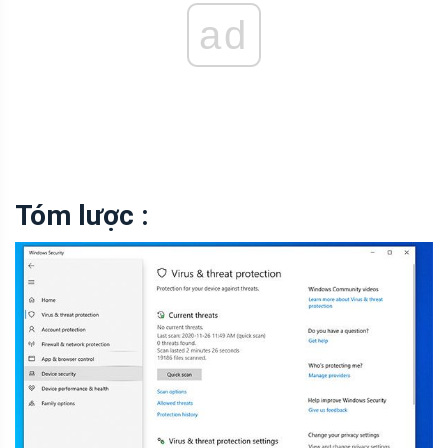
ad
Tóm lược :