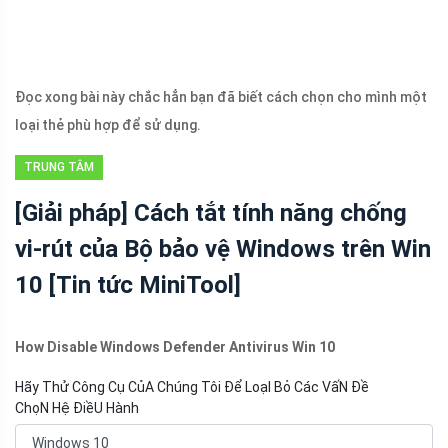
Đọc xong bài này chắc hẳn bạn đã biết cách chọn cho mình một
loại thẻ phù hợp để sử dụng.
TRUNG TÂM
TIN TỨC
[Giải pháp] Cách tắt tính năng chống
MINITOOL
vi-rút của Bộ bảo vệ Windows trên Win
10 [Tin tức MiniTool]
How Disable Windows Defender Antivirus Win 10
Hãy Thử Công Cụ CủA Chúng Tôi Để LoạI Bỏ Các VấN Đề
ChọN Hệ ĐiềU Hành