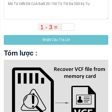
NhậN Câu Trả LờI
Tóm lược :