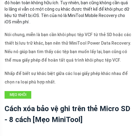
đó hoàn toàn không hữu ích. Tuy nhiên, bạn cũng không cần quá
lo lắng vì vẫn có một công cụ khác được thiết kế để khôi phục dữ
liệu từ thiết bị iOS. Tên của nó là MiniTool Mobile Recovery cho
iOS miễn phí .
Nói chung, miễn là bạn cần khôi phục tệp VCF từ thẻ SD hoặc các
thiết bị lưu trữ khác, bạn nên thử MiniTool Power Data Recovery.
Nếu nó giúp bạn tìm thấy các tệp bạn muốn lấy lại, bạn cũng có
thể mua giấy phép để hoàn tất quá trình khôi phục tệp VCF.
Nhấp để biết sự khác biệt giữa các loại giấy phép khác nhau để
chọn ra loại phù hợp nhất.
MẸO KHÔI
PHỤC DỮ LIỆU
Cách xóa bảo vệ ghi trên thẻ Micro SD
- 8 cách [Mẹo MiniTool]