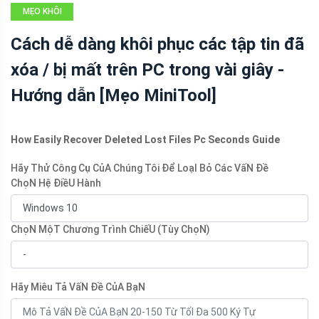
MẸO KHÔI
PHỤC DỮ LIỆU
Cách dễ dàng khôi phục các tập tin đã
xóa / bị mất trên PC trong vài giây -
Hướng dẫn [Mẹo MiniTool]
How Easily Recover Deleted Lost Files Pc Seconds Guide
Hãy Thử Công Cụ CủA Chúng Tôi Để LoạI Bỏ Các VấN Đề
ChọN Hệ ĐiềU Hành
ChọN MộT Chương Trình ChiếU (Tùy ChọN)
Hãy Miêu Tả VấN Đề CủA BạN