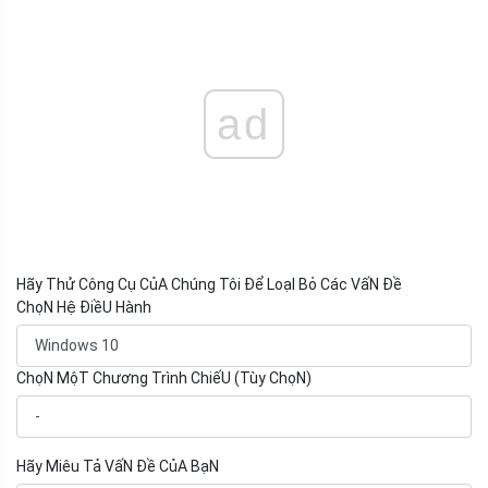
ad
Hãy Thử Công Cụ CủA Chúng Tôi Để LoạI Bỏ Các VấN Đề
ChọN Hệ ĐiềU Hành
ChọN MộT Chương Trình ChiếU (Tùy ChọN)
Hãy Miêu Tả VấN Đề CủA BạN