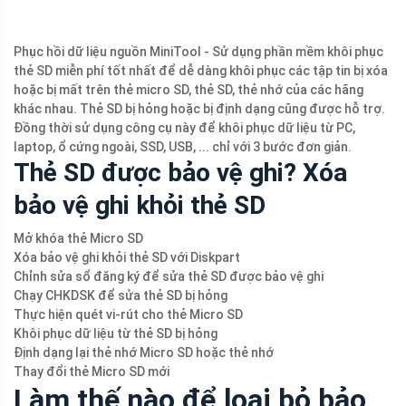
Phục hồi dữ liệu nguồn MiniTool - Sử dụng phần mềm khôi phục
thẻ SD miễn phí tốt nhất để dễ dàng khôi phục các tập tin bị xóa
hoặc bị mất trên thẻ micro SD, thẻ SD, thẻ nhớ của các hãng
khác nhau. Thẻ SD bị hỏng hoặc bị định dạng cũng được hỗ trợ.
Đồng thời sử dụng công cụ này để khôi phục dữ liệu từ PC,
laptop, ổ cứng ngoài, SSD, USB, ... chỉ với 3 bước đơn giản.
Thẻ SD được bảo vệ ghi? Xóa
bảo vệ ghi khỏi thẻ SD
Mở khóa thẻ Micro SD
Xóa bảo vệ ghi khỏi thẻ SD với Diskpart
Chỉnh sửa sổ đăng ký để sửa thẻ SD được bảo vệ ghi
Chạy CHKDSK để sửa thẻ SD bị hỏng
Thực hiện quét vi-rút cho thẻ Micro SD
Khôi phục dữ liệu từ thẻ SD bị hỏng
Định dạng lại thẻ nhớ Micro SD hoặc thẻ nhớ
Thay đổi thẻ Micro SD mới
Làm thế nào để loại bỏ bảo