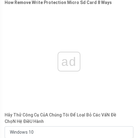
How Remove Write Protection Micro Sd Card 8 Ways
ad
Hãy Thử Công Cụ CủA Chúng Tôi Để LoạI Bỏ Các VấN Đề
ChọN Hệ ĐiềU Hành