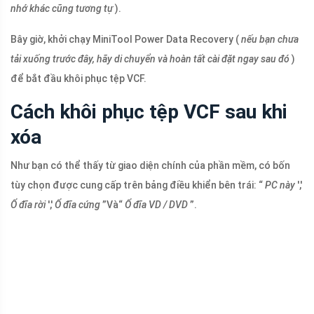
nhớ khác cũng tương tự
).
Bây giờ, khởi chạy MiniTool Power Data Recovery (
nếu bạn chưa
tải xuống trước đây, hãy di chuyển và hoàn tất cài đặt ngay sau đó
)
để bắt đầu khôi phục tệp VCF.
Cách khôi phục tệp VCF sau khi
xóa
Như bạn có thể thấy từ giao diện chính của phần mềm, có bốn
tùy chọn được cung cấp trên bảng điều khiển bên trái: “
PC này
','
Ổ đĩa rời
','
Ổ đĩa cứng
”Và“
Ổ đĩa VD / DVD
”.