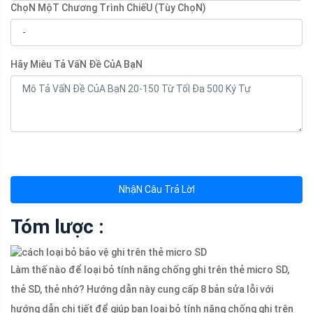
ChọN MộT Chương Trình ChiếU (Tùy ChọN)
Hãy Miêu Tả VấN Đề CủA BạN
NhậN Câu Trả LờI
Tóm lược :
Làm thế nào để loại bỏ tính năng chống ghi trên thẻ micro SD,
thẻ SD, thẻ nhớ? Hướng dẫn này cung cấp 8 bản sửa lỗi với
hướng dẫn chi tiết để giúp bạn loại bỏ tính năng chống ghi trên