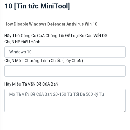
10 [Tin tức MiniTool]
How Disable Windows Defender Antivirus Win 10
Hãy Thử Công Cụ CủA Chúng Tôi Để LoạI Bỏ Các VấN Đề
ChọN Hệ ĐiềU Hành
ChọN MộT Chương Trình ChiếU (Tùy ChọN)
Hãy Miêu Tả VấN Đề CủA BạN