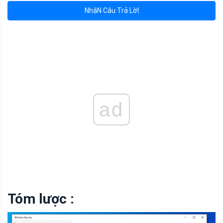
NhậN Câu Trả LờI
ad
Tóm lược :