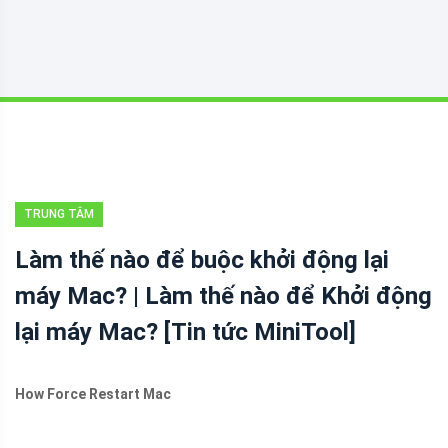
TRUNG TÂM
TIN TỨC
Làm thế nào để buộc khởi động lại
MINITOOL
máy Mac? | Làm thế nào để Khởi động
lại máy Mac? [Tin tức MiniTool]
How Force Restart Mac