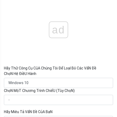
ad
Hãy Thử Công Cụ CủA Chúng Tôi Để LoạI Bỏ Các VấN Đề
ChọN Hệ ĐiềU Hành
ChọN MộT Chương Trình ChiếU (Tùy ChọN)
Hãy Miêu Tả VấN Đề CủA BạN