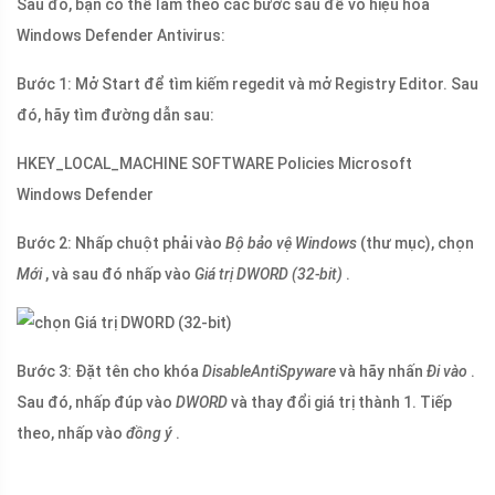
Sau đó, bạn có thể làm theo các bước sau để vô hiệu hóa
Windows Defender Antivirus:
Bước 1: Mở Start để tìm kiếm regedit và mở Registry Editor. Sau
đó, hãy tìm đường dẫn sau:
HKEY_LOCAL_MACHINE SOFTWARE Policies Microsoft
Windows Defender
Bước 2: Nhấp chuột phải vào
Bộ bảo vệ Windows
(thư mục), chọn
Mới
, và sau đó nhấp vào
Giá trị DWORD (32-bit)
.
Bước 3: Đặt tên cho khóa
DisableAntiSpyware
và hãy nhấn
Đi vào
.
Sau đó, nhấp đúp vào
DWORD
và thay đổi giá trị thành 1. Tiếp
theo, nhấp vào
đồng ý
.