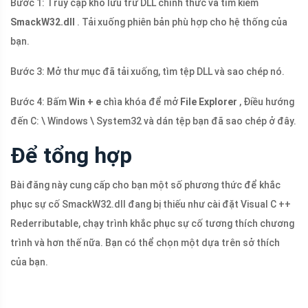
Bước 1: Truy cập kho lưu trữ DLL chính thức và tìm kiếm
SmackW32.dll
. Tải xuống phiên bản phù hợp cho hệ thống của
bạn.
Bước 3: Mở thư mục đã tải xuống, tìm tệp DLL và sao chép nó.
Bước 4: Bấm
Win + e
chìa khóa để mở
File Explorer
, Điều hướng
đến C: \ Windows \ System32 và dán tệp bạn đã sao chép ở đây.
Để tổng hợp
Bài đăng này cung cấp cho bạn một số phương thức để khắc
phục sự cố SmackW32.dll đang bị thiếu như cài đặt Visual C ++
Rederributable, chạy trình khắc phục sự cố tương thích chương
trình và hơn thế nữa. Bạn có thể chọn một dựa trên sở thích
của bạn.