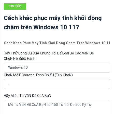
TIN TỨC
Cách khắc phục máy tính khởi động
chậm trên Windows 10 11?
Cach Khac Phuc May Tinh Khoi Dong Cham Tren Windows 10 11
Hãy Thử Công Cụ CủA Chúng Tôi Để LoạI Bỏ Các VấN Đề
ChọN Hệ ĐiềU Hành
ChọN MộT Chương Trình ChiếU (Tùy ChọN)
Hãy Miêu Tả VấN Đề CủA BạN