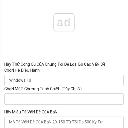
ad
Hãy Thử Công Cụ CủA Chúng Tôi Để LoạI Bỏ Các VấN Đề
ChọN Hệ ĐiềU Hành
ChọN MộT Chương Trình ChiếU (Tùy ChọN)
Hãy Miêu Tả VấN Đề CủA BạN