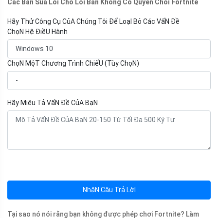
Cac Ban Sua Loi Cho Loi Ban Khong Co Quyen Choi Fortnite
Hãy Thử Công Cụ CủA Chúng Tôi Để LoạI Bỏ Các VấN Đề
ChọN Hệ ĐiềU Hành
ChọN MộT Chương Trình ChiếU (Tùy ChọN)
Hãy Miêu Tả VấN Đề CủA BạN
NhậN Câu Trả LờI
Tại sao nó nói rằng bạn không được phép chơi Fortnite? Làm