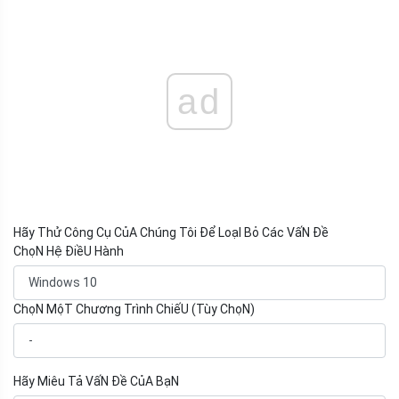
ad
Hãy Thử Công Cụ CủA Chúng Tôi Để LoạI Bỏ Các VấN Đề
ChọN Hệ ĐiềU Hành
ChọN MộT Chương Trình ChiếU (Tùy ChọN)
Hãy Miêu Tả VấN Đề CủA BạN