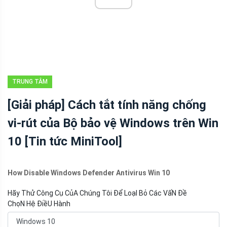
TRUNG TÂM
TIN TỨC
[Giải pháp] Cách tắt tính năng chống
MINITOOL
vi-rút của Bộ bảo vệ Windows trên Win
10 [Tin tức MiniTool]
How Disable Windows Defender Antivirus Win 10
Hãy Thử Công Cụ CủA Chúng Tôi Để LoạI Bỏ Các VấN Đề
ChọN Hệ ĐiềU Hành