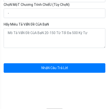
ChọN MộT Chương Trình ChiếU (Tùy ChọN)
Hãy Miêu Tả VấN Đề CủA BạN
NhậN Câu Trả LờI