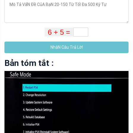
NhậN Câu Trả LờI
Bản tóm tắt :