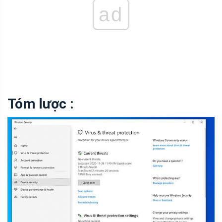
ad
Tóm lược :