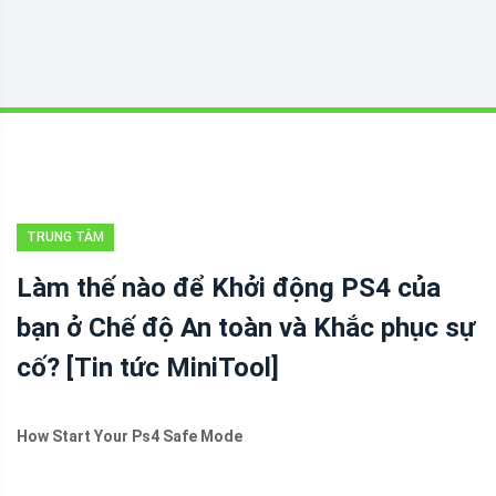
TRUNG TÂM
TIN TỨC
Làm thế nào để Khởi động PS4 của
MINITOOL
bạn ở Chế độ An toàn và Khắc phục sự
cố? [Tin tức MiniTool]
How Start Your Ps4 Safe Mode