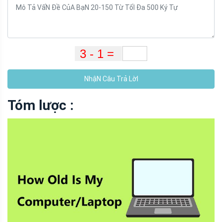
NhậN Câu Trả LờI
Tóm lược :