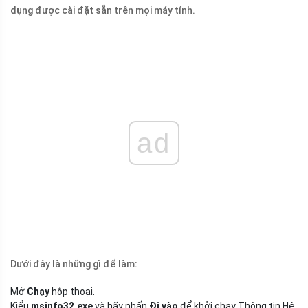
dụng được cài đặt sẵn trên mọi máy tính.
ad
Dưới đây là những gì để làm:
Mở
Chạy
hộp thoại.
Kiểu
msinfo32.exe
và hãy nhấn
Đi vào
để khởi chạy Thông tin Hệ