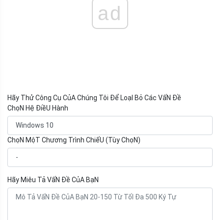
ad
Hãy Thử Công Cụ CủA Chúng Tôi Để LoạI Bỏ Các VấN Đề
ChọN Hệ ĐiềU Hành
ChọN MộT Chương Trình ChiếU (Tùy ChọN)
Hãy Miêu Tả VấN Đề CủA BạN