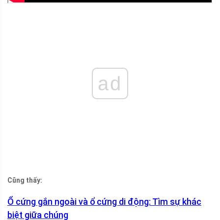
ad
Cũng thấy:
Ổ cứng gắn ngoài và ổ cứng di động: Tìm sự khác
biệt giữa chúng