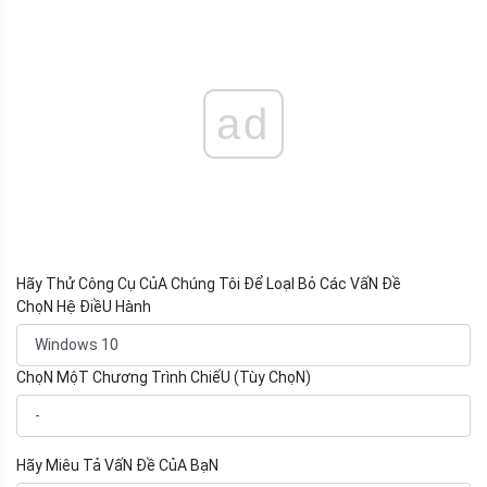
ad
Hãy Thử Công Cụ CủA Chúng Tôi Để LoạI Bỏ Các VấN Đề
ChọN Hệ ĐiềU Hành
ChọN MộT Chương Trình ChiếU (Tùy ChọN)
Hãy Miêu Tả VấN Đề CủA BạN