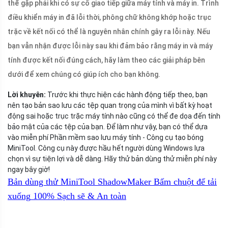
thể gặp phải khi có sự cố giao tiếp giữa máy tính và máy in. Trình
điều khiển máy in đã lỗi thời, phông chữ không khớp hoặc trục
trặc về kết nối có thể là nguyên nhân chính gây ra lỗi này. Nếu
bạn vẫn nhận được lỗi này sau khi đảm bảo rằng máy in và máy
tính được kết nối đúng cách, hãy làm theo các giải pháp bên
dưới để xem chúng có giúp ích cho bạn không.
Lời khuyên:
Trước khi thực hiện các hành động tiếp theo, bạn
nên tạo bản sao lưu các tệp quan trọng của mình vì bất kỳ hoạt
động sai hoặc trục trặc máy tính nào cũng có thể đe dọa đến tính
bảo mật của các tệp của bạn. Để làm như vậy, bạn có thể dựa
vào miễn phí Phần mềm sao lưu máy tính - Công cụ tạo bóng
MiniTool. Công cụ này được hầu hết người dùng Windows lựa
chọn vì sự tiện lợi và dễ dàng. Hãy thử bản dùng thử miễn phí này
ngay bây giờ!
Bản dùng thử MiniTool ShadowMaker
Bấm chuột để tải
xuống
100%
Sạch sẽ & An toàn