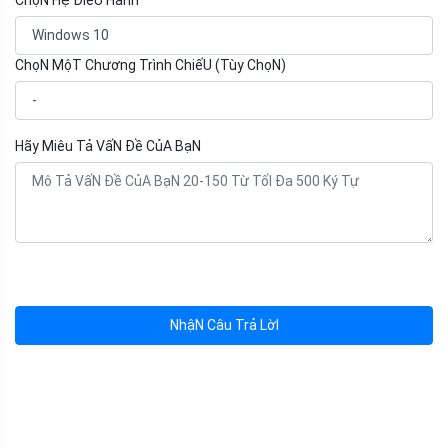
ChọN Hệ ĐiềU Hành
ChọN MộT Chương Trình ChiếU (Tùy ChọN)
Hãy Miêu Tả VấN Đề CủA BạN
NhậN Câu Trả LờI