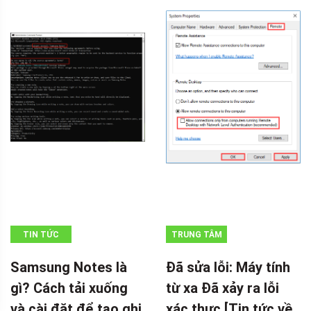
TIN TỨC
TRUNG TÂM
TIN TỨC
Samsung Notes là
Đã sửa lỗi: Máy tính
MINITOOL
gì? Cách tải xuống
từ xa Đã xảy ra lỗi
và cài đặt để tạo ghi
xác thực [Tin tức về