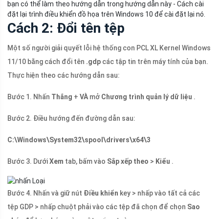
bạn có thể làm theo hướng dẫn trong hướng dẫn này - Cách cài
đặt lại trình điều khiển đồ họa trên Windows 10 để cài đặt lại nó.
Cách 2: Đổi tên tệp
Một số người giải quyết lỗi hệ thống con PCL XL Kernel Windows
11/10 bằng cách đổi tên
.gdp
các tập tin trên máy tính của bạn.
Thực hiện theo các hướng dẫn sau:
Bước 1. Nhấn
Thắng
+
VÀ
mở
Chương trình quản lý dữ liệu
.
Bước 2. Điều hướng đến đường dẫn sau:
C:\Windows\System32\spool\drivers\x64\3
Bước 3. Dưới
Xem
tab, bấm vào
Sắp xếp theo
>
Kiểu
.
Bước 4. Nhấn và giữ nút
Điều khiển
key > nhấp vào tất cả các
tệp GDP > nhấp chuột phải vào các tệp đã chọn để chọn
Sao