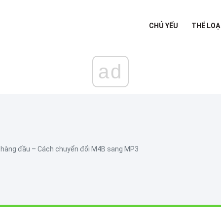
CHỦ YẾU
THỂ LOẠ
ad
 hàng đầu – Cách chuyển đổi M4B sang MP3