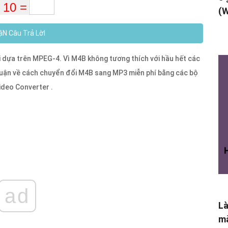
(W
N Câu Trả LờI
i dựa trên MPEG-4. Vì M4B không tương thích với hầu hết các
o luận về cách chuyển đổi M4B sang MP3 miễn phí bằng các bộ
ideo Converter .
ad
Là
mà