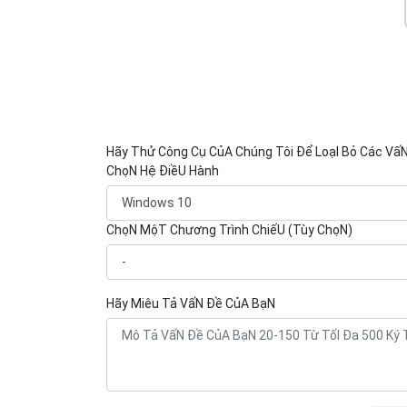
Hãy Thử Công Cụ CủA Chúng Tôi Để LoạI Bỏ Các Vấ
ChọN Hệ ĐiềU Hành
ChọN MộT Chương Trình ChiếU (Tùy ChọN)
Hãy Miêu Tả VấN Đề CủA BạN