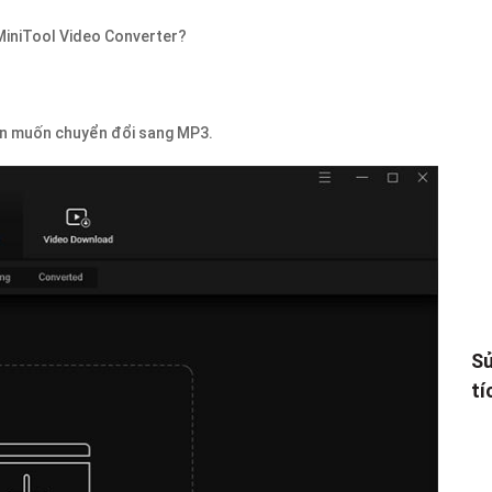
iniTool Video Converter?
ạn muốn chuyển đổi sang MP3.
Sử
tí