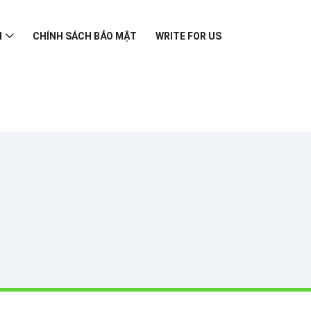
I
CHÍNH SÁCH BẢO MẬT
WRITE FOR US