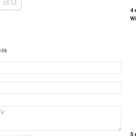
ad
4 
Wi
N Đề
5 