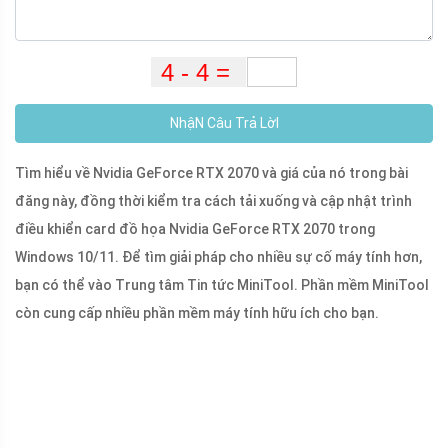
NhậN Câu Trả LờI
Tìm hiểu về Nvidia GeForce RTX 2070 và giá của nó trong bài
đăng này, đồng thời kiểm tra cách tải xuống và cập nhật trình
điều khiển card đồ họa Nvidia GeForce RTX 2070 trong
Windows 10/11. Để tìm giải pháp cho nhiều sự cố máy tính hơn,
bạn có thể vào Trung tâm Tin tức MiniTool. Phần mềm MiniTool
còn cung cấp nhiều phần mềm máy tính hữu ích cho bạn.