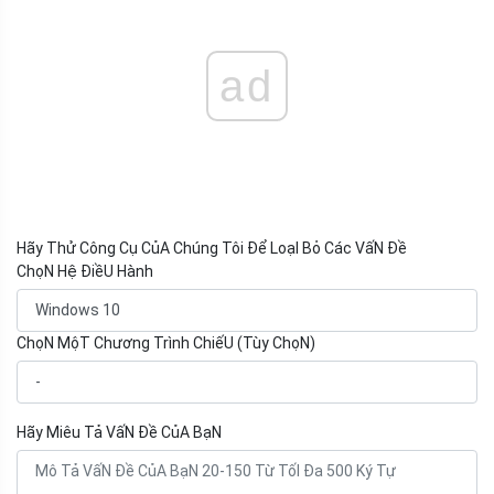
ad
Hãy Thử Công Cụ CủA Chúng Tôi Để LoạI Bỏ Các VấN Đề
ChọN Hệ ĐiềU Hành
ChọN MộT Chương Trình ChiếU (Tùy ChọN)
Hãy Miêu Tả VấN Đề CủA BạN