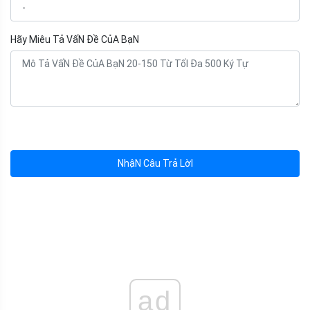
Hãy Miêu Tả VấN Đề CủA BạN
NhậN Câu Trả LờI
ad