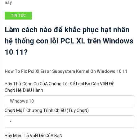
này.
TIN TỨC
Làm cách nào để khắc phục hạt nhân
hệ thống con lỗi PCL XL trên Windows
10 11?
How To Fix Pcl Xl Error Subsystem Kernel On Windows 10 11
Hãy Thử Công Cụ CủA Chúng Tôi Để LoạI Bỏ Các VấN Đề
ChọN Hệ ĐiềU Hành
ChọN MộT Chương Trình ChiếU (Tùy ChọN)
Hãy Miêu Tả VấN Đề CủA BạN