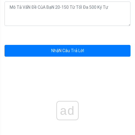
NhậN Câu Trả LờI
ad