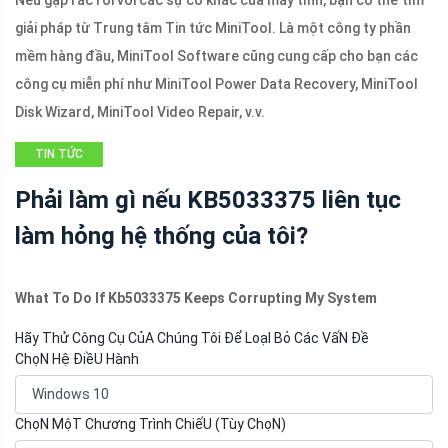
Nếu gặp rắc rối với các sự cố khác của máy tính, bạn có thể tìm
giải pháp từ Trung tâm Tin tức MiniTool. Là một công ty phần
mềm hàng đầu, MiniTool Software cũng cung cấp cho bạn các
công cụ miễn phí như MiniTool Power Data Recovery, MiniTool
Disk Wizard, MiniTool Video Repair, v.v.
TIN TỨC
Phải làm gì nếu KB5033375 liên tục
làm hỏng hệ thống của tôi?
What To Do If Kb5033375 Keeps Corrupting My System
Hãy Thử Công Cụ CủA Chúng Tôi Để LoạI Bỏ Các VấN Đề
ChọN Hệ ĐiềU Hành
ChọN MộT Chương Trình ChiếU (Tùy ChọN)