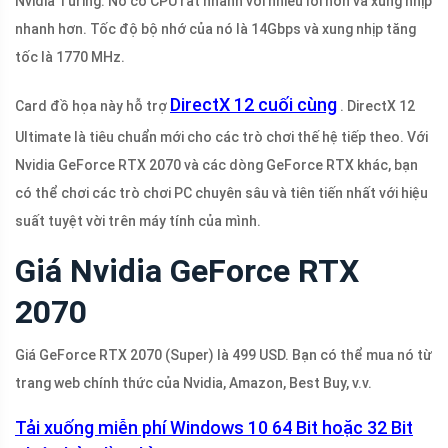
Nvidia Turing. Nó có CPU rất nhanh với nhiều lõi hơn và xung nhịp
nhanh hơn. Tốc độ bộ nhớ của nó là 14Gbps và xung nhịp tăng
tốc là 1770 MHz.
DirectX 12 cuối cùng
Card đồ họa này hỗ trợ
. DirectX 12
Ultimate là tiêu chuẩn mới cho các trò chơi thế hệ tiếp theo. Với
Nvidia GeForce RTX 2070 và các dòng GeForce RTX khác, bạn
có thể chơi các trò chơi PC chuyên sâu và tiên tiến nhất với hiệu
suất tuyệt vời trên máy tính của mình.
Giá Nvidia GeForce RTX
2070
Giá GeForce RTX 2070 (Super) là 499 USD. Bạn có thể mua nó từ
trang web chính thức của Nvidia, Amazon, Best Buy, v.v.
Tải xuống miễn phí Windows 10 64 Bit hoặc 32 Bit