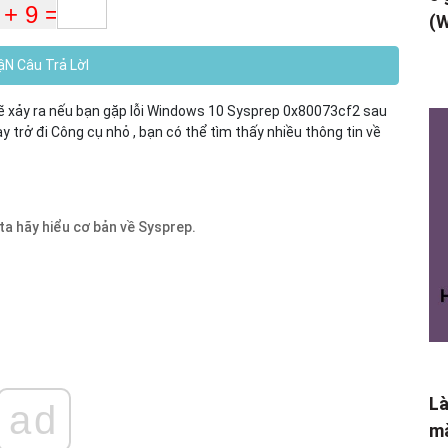
(W
N Câu Trả LờI
 sẽ xảy ra nếu bạn gặp lỗi Windows 10 Sysprep 0x80073cf2 sau
 trở đi Công cụ nhỏ , bạn có thể tìm thấy nhiều thông tin về
 ta hãy hiểu cơ bản về Sysprep.
Là
ad
mà