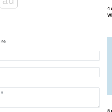
ad
4 
Wi
N Đề
5 