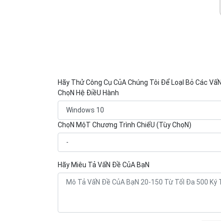
Hãy Thử Công Cụ CủA Chúng Tôi Để LoạI Bỏ Các Vấ
ChọN Hệ ĐiềU Hành
ChọN MộT Chương Trình ChiếU (Tùy ChọN)
Hãy Miêu Tả VấN Đề CủA BạN