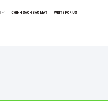
I
CHÍNH SÁCH BẢO MẬT
WRITE FOR US