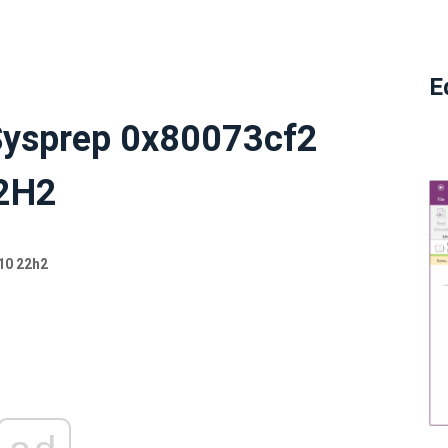
E
 Sysprep 0x80073cf2
22H2
10 22h2