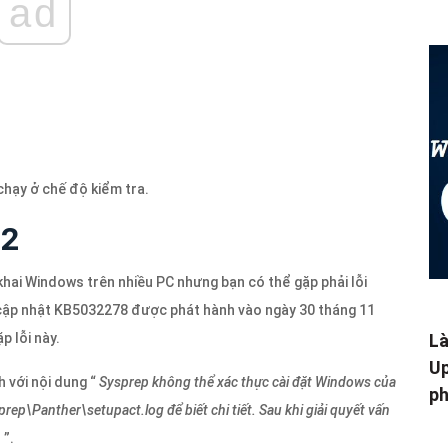
ad
chạy ở chế độ kiểm tra.
f2
hai Windows trên nhiều PC nhưng bạn có thể gặp phải lỗi
 cập nhật KB5032278 được phát hành vào ngày 30 tháng 11
p lỗi này.
Là
Up
h với nội dung “
Sysprep không thể xác thực cài đặt Windows của
ph
p\Panther\setupact.log để biết chi tiết. Sau khi giải quyết vấn
n
”.