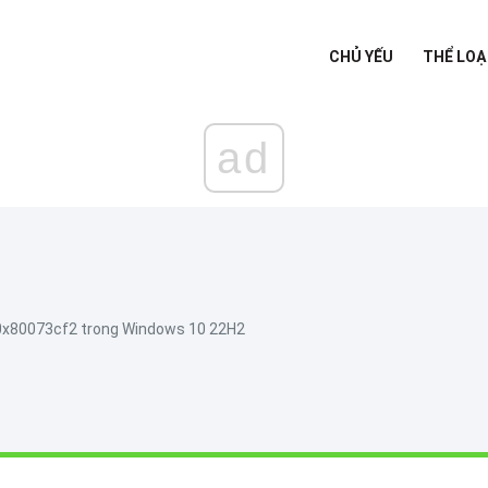
CHỦ YẾU
THỂ LOẠ
ad
 0x80073cf2 trong Windows 10 22H2