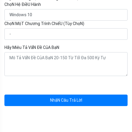
ChọN Hệ ĐiềU Hành
ChọN MộT Chương Trình ChiếU (Tùy ChọN)
Hãy Miêu Tả VấN Đề CủA BạN
NhậN Câu Trả LờI