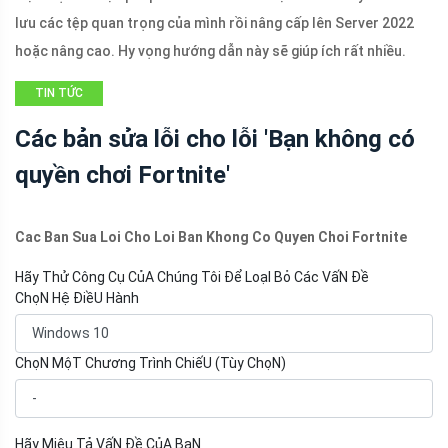
lưu các tệp quan trọng của mình rồi nâng cấp lên Server 2022
hoặc nâng cao. Hy vọng hướng dẫn này sẽ giúp ích rất nhiều.
TIN TỨC
Các bản sửa lỗi cho lỗi 'Bạn không có
quyền chơi Fortnite'
Cac Ban Sua Loi Cho Loi Ban Khong Co Quyen Choi Fortnite
Hãy Thử Công Cụ CủA Chúng Tôi Để LoạI Bỏ Các VấN Đề
ChọN Hệ ĐiềU Hành
ChọN MộT Chương Trình ChiếU (Tùy ChọN)
Hãy Miêu Tả VấN Đề CủA BạN