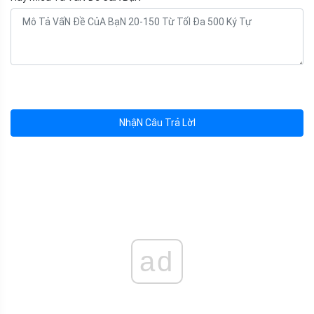
NhậN Câu Trả LờI
ad