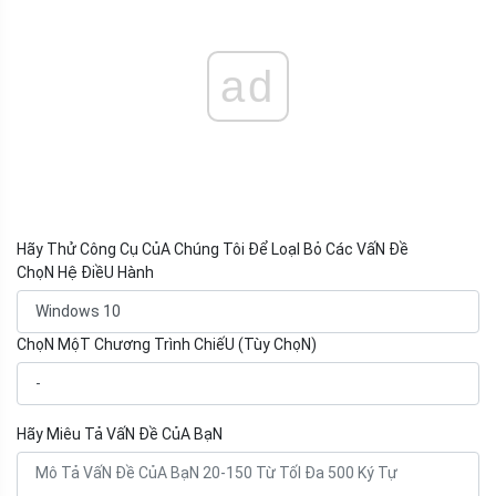
ad
Hãy Thử Công Cụ CủA Chúng Tôi Để LoạI Bỏ Các VấN Đề
ChọN Hệ ĐiềU Hành
ChọN MộT Chương Trình ChiếU (Tùy ChọN)
Hãy Miêu Tả VấN Đề CủA BạN