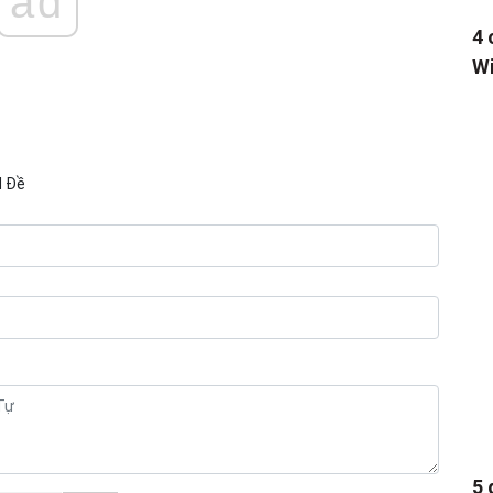
ad
4 
Wi
N Đề
5 