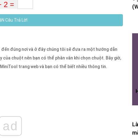
(W
N Câu Trả LờI
ạn đến đúng nơi và ở đây chúng tôi sẽ đưa ra một hướng dẫn
y của chuột nên bạn có thể phân vân khi chọn chuột. Bây giờ,
MiniTool trang web và bạn có thể biết nhiều thông tin.
ad
Là
mà