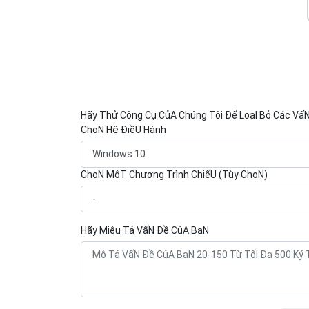
Hãy Thử Công Cụ CủA Chúng Tôi Để LoạI Bỏ Các Vấ
ChọN Hệ ĐiềU Hành
ChọN MộT Chương Trình ChiếU (Tùy ChọN)
Hãy Miêu Tả VấN Đề CủA BạN