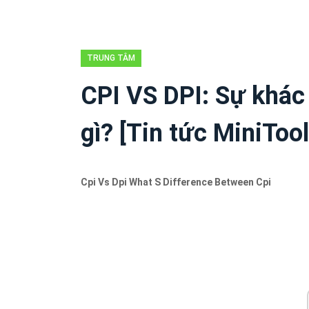
TRUNG TÂM
TIN TỨC
CPI VS DPI: Sự khác 
MINITOOL
gì? [Tin tức MiniTool
Cpi Vs Dpi What S Difference Between Cpi