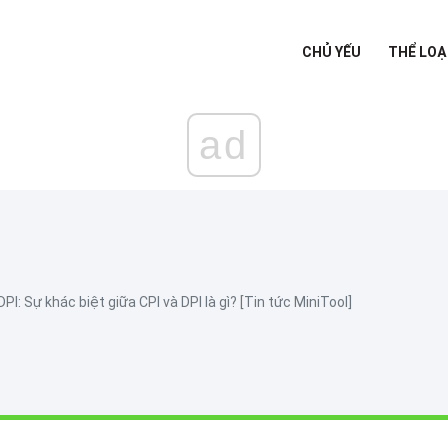
CHỦ YẾU
THỂ LOẠ
ad
DPI: Sự khác biệt giữa CPI và DPI là gì? [Tin tức MiniTool]