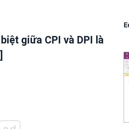
E
biệt giữa CPI và DPI là
]