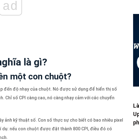
ad
ghĩa là gì?
trên một con chuột?
ập đến độ nhạy của chuột. Nó được sử dụng để hiển thị số
h. Chỉ số CPI càng cao, nó càng nhạy cảm với các chuyển
Là
Up
ảnh kỹ thuật số. Con số thực sự cho biết có bao nhiêu pixel
ph
Ví dụ: nếu con chuột được đặt thành 800 CPI, điều đó có
nch.