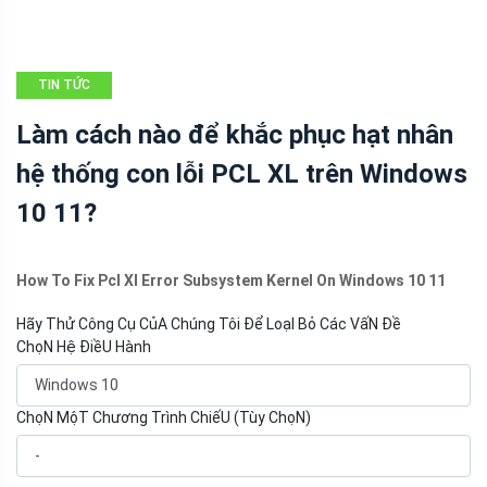
TIN TỨC
Làm cách nào để khắc phục hạt nhân
hệ thống con lỗi PCL XL trên Windows
10 11?
How To Fix Pcl Xl Error Subsystem Kernel On Windows 10 11
Hãy Thử Công Cụ CủA Chúng Tôi Để LoạI Bỏ Các VấN Đề
ChọN Hệ ĐiềU Hành
ChọN MộT Chương Trình ChiếU (Tùy ChọN)