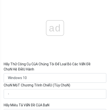
ad
Hãy Thử Công Cụ CủA Chúng Tôi Để LoạI Bỏ Các VấN Đề
ChọN Hệ ĐiềU Hành
ChọN MộT Chương Trình ChiếU (Tùy ChọN)
Hãy Miêu Tả VấN Đề CủA BạN