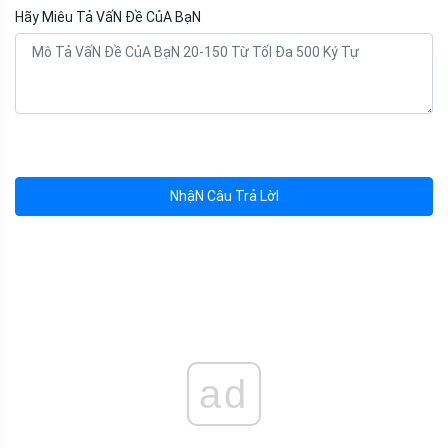
Hãy Miêu Tả VấN Đề CủA BạN
NhậN Câu Trả LờI
ad