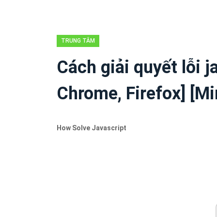
TRUNG TÂM
TIN TỨC
Cách giải quyết lỗi ja
MINITOOL
Chrome, Firefox] [M
How Solve Javascript