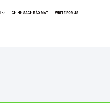
I
CHÍNH SÁCH BẢO MẬT
WRITE FOR US