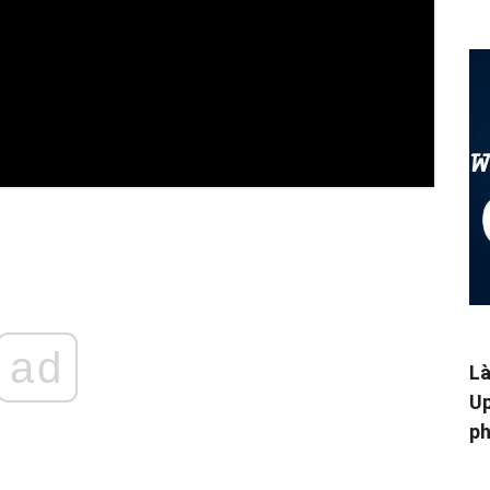
ad
Là
Up
ph