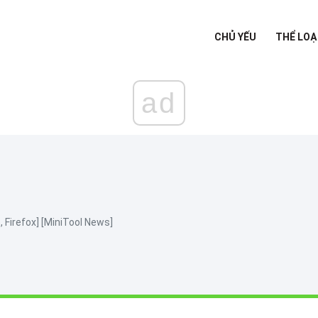
CHỦ YẾU
THỂ LOẠ
ad
e, Firefox] [MiniTool News]