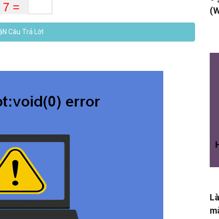
(W
N Câu Trả LờI
Là
mà