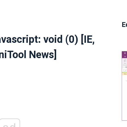
E
vascript: void (0) [IE,
iniTool News]