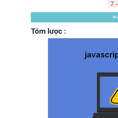
Nhậ
Tóm lược :