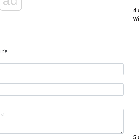
ad
4 
Wi
N Đề
5 