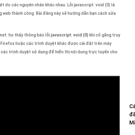
ệt do các nguyên nhân khác nhau. Lỗi javascript: void (0) là
g web thành công. Bài đăng này sẽ hướng dẫn bạn cách sửa
net: họ thấy thông báo lỗi
javascript: void (0)
khi cố gắng truy
Firefox hoặc các trình duyệt khác được cài đặt trên máy
c các trình duyệt sử dụng để hiển thị nội dung trực tuyến cho
Cá
đã
Mi