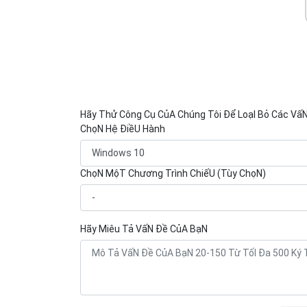
Hãy Thử Công Cụ CủA Chúng Tôi Để LoạI Bỏ Các Vấ
ChọN Hệ ĐiềU Hành
ChọN MộT Chương Trình ChiếU (Tùy ChọN)
Hãy Miêu Tả VấN Đề CủA BạN