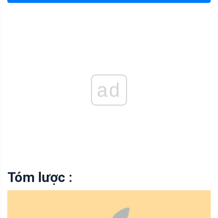
ad
Tóm lược :