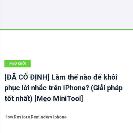
MẸO KHÔI
PHỤC TỆP IOS
[ĐÃ CỐ ĐỊNH] Làm thế nào để khôi
phục lời nhắc trên iPhone? (Giải pháp
tốt nhất) [Mẹo MiniTool]
How Restore Reminders Iphone