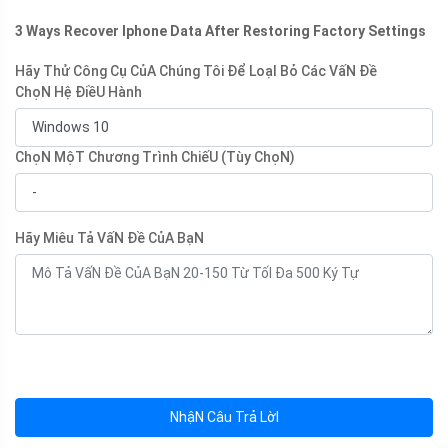
3 Ways Recover Iphone Data After Restoring Factory Settings
Hãy Thử Công Cụ CủA Chúng Tôi Để LoạI Bỏ Các VấN Đề
ChọN Hệ ĐiềU Hành
ChọN MộT Chương Trình ChiếU (Tùy ChọN)
Hãy Miêu Tả VấN Đề CủA BạN
NhậN Câu Trả LờI