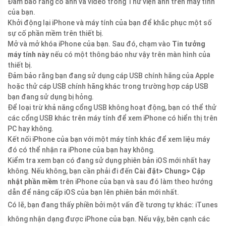
Đảm bảo rằng có ảnh và video trong Thư viện ảnh trên máy tính
của bạn.
Khởi động lại iPhone và máy tính của bạn để khắc phục một số
sự cố phần mềm trên thiết bị.
Mở và mở khóa iPhone của bạn. Sau đó, chạm vào
Tin tưởng
máy tính này
nếu có một thông báo như vậy trên màn hình của
thiết bị.
Đảm bảo rằng bạn đang sử dụng cáp USB chính hãng của Apple
hoặc thử cáp USB chính hãng khác trong trường hợp cáp USB
bạn đang sử dụng bị hỏng.
Để loại trừ khả năng cổng USB không hoạt động, bạn có thể thử
các cổng USB khác trên máy tính để xem iPhone có hiển thị trên
PC hay không.
Kết nối iPhone của bạn với một máy tính khác để xem liệu máy
đó có thể nhận ra iPhone của bạn hay không.
Kiểm tra xem bạn có đang sử dụng phiên bản iOS mới nhất hay
không. Nếu không, bạn cần phải đi đến
Cài đặt> Chung> Cập
nhật phần mềm
trên iPhone của bạn và sau đó làm theo hướng
dẫn để nâng cấp iOS của bạn lên phiên bản mới nhất.
Có lẽ, bạn đang thấy phiền bởi một vấn đề tương tự khác: iTunes
không nhận dạng được iPhone của bạn. Nếu vậy, bên cạnh các