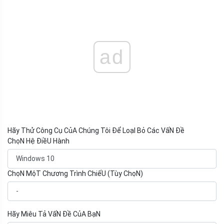
ad
Hãy Thử Công Cụ CủA Chúng Tôi Để LoạI Bỏ Các VấN Đề
ChọN Hệ ĐiềU Hành
ChọN MộT Chương Trình ChiếU (Tùy ChọN)
Hãy Miêu Tả VấN Đề CủA BạN