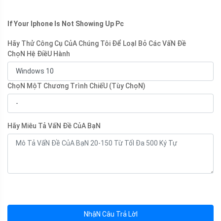
If Your Iphone Is Not Showing Up Pc
Hãy Thử Công Cụ CủA Chúng Tôi Để LoạI Bỏ Các VấN Đề
ChọN Hệ ĐiềU Hành
ChọN MộT Chương Trình ChiếU (Tùy ChọN)
Hãy Miêu Tả VấN Đề CủA BạN
NhậN Câu Trả LờI