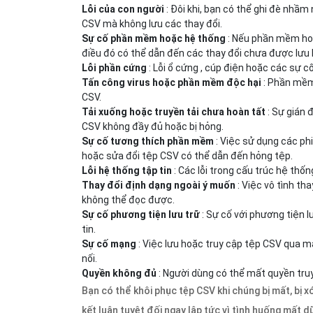
Lỗi của con người
: Đôi khi, bạn có thể ghi đè nhầ
CSV mà không lưu các thay đổi.
Sự cố phần mềm hoặc hệ thống
: Nếu phần mềm hoặ
điều đó có thể dẫn đến các thay đổi chưa được lưu
Lỗi phần cứng
: Lỗi ổ cứng , cúp điện hoặc các sự 
Tấn công virus hoặc phần mềm độc hại
: Phần mềm
CSV.
Tải xuống hoặc truyền tải chưa hoàn tất
: Sự gián 
CSV không đầy đủ hoặc bị hỏng.
Sự cố tương thích phần mềm
: Việc sử dụng các p
hoặc sửa đổi tệp CSV có thể dẫn đến hỏng tệp.
Lỗi hệ thống tập tin
: Các lỗi trong cấu trúc hệ thốn
Thay đổi định dạng ngoài ý muốn
: Việc vô tình th
không thể đọc được.
Sự cố phương tiện lưu trữ
: Sự cố với phương tiện l
tin.
Sự cố mạng
: Việc lưu hoặc truy cập tệp CSV qua m
nối.
Quyền không đủ
: Người dùng có thể mất quyền tru
Bạn có thể khôi phục tệp CSV khi chúng bị mất, bị
kết luận tuyệt đối ngay lập tức vì tình huống mất d