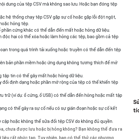
m nội dung của tệp CSV mà không sao lưu. Hoặc bạn đóng tệp
c hệ thống chạy tệp CSV gặp sự cố hoặc gặp lỗi đột ngột,
 hoặc hỏng tệp.
cố phần cứng khác có thể dẫn đến mất hoặc hỏng dữ liệu.
 độc hại có thể xóa hoặc làm hỏng các tệp, bao gồm cả tệp
đoạn trong quá trình tải xuống hoặc truyền có thể dẫn đến tệp
hiên bản phần mềm hoặc ứng dụng không tương thích để mở
g tập tin có thể gây mất hoặc hỏng dữ liệu.
ay đổi định dạng hoặc phần mở rộng của tệp có thể khiến tệp
ưu trữ (ví dụ: ổ cứng, ổ USB) có thể dẫn đến hỏng hoặc mất tập
Sử
ạng có thể gây ra sự cố nếu có sự gián đoạn hoặc sự cố kết
tí
y cập hoặc không thể sửa đổi tệp CSV do không đủ quyền.
 xóa, chưa được lưu hoặc bị hỏng không? Bạn không thể đưa ra
ữ liệu rất phức tạp. Tuy nhiên, bạn có thể thử các phương