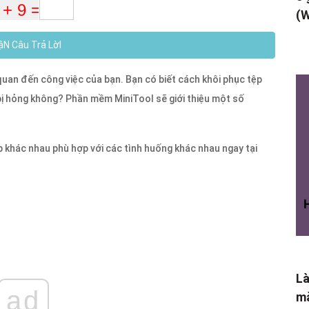
(W
N Câu Trả LờI
quan đến công việc của bạn. Bạn có biết cách khôi phục tệp
bị hỏng không? Phần mềm MiniTool sẽ giới thiệu một số
khác nhau phù hợp với các tình huống khác nhau ngay tại
Là
ad
mà