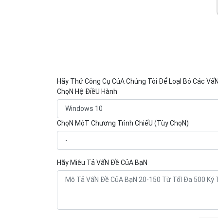
Hãy Thử Công Cụ CủA Chúng Tôi Để LoạI Bỏ Các Vấ
ChọN Hệ ĐiềU Hành
ChọN MộT Chương Trình ChiếU (Tùy ChọN)
Hãy Miêu Tả VấN Đề CủA BạN