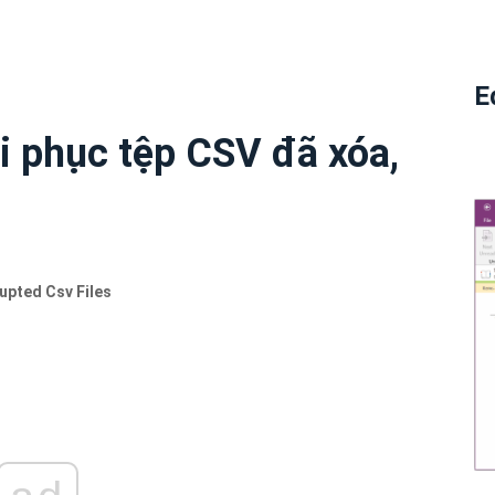
E
 phục tệp CSV đã xóa,
upted Csv Files