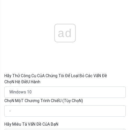
ad
Hãy Thử Công Cụ CủA Chúng Tôi Để LoạI Bỏ Các VấN Đề
ChọN Hệ ĐiềU Hành
ChọN MộT Chương Trình ChiếU (Tùy ChọN)
Hãy Miêu Tả VấN Đề CủA BạN