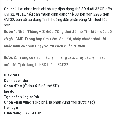
Ghi chú:
Lời nhắc lệnh chỉ hỗ trợ định dạng thẻ SD dưới 32 GB đến
FAT32. Vì vậy, nếu bạn muốn định dạng thẻ SD lớn hơn 32GB đến
FAT32, bạn sẽ sử dụng Trình hướng dẫn phân vùng Minitool tốt
hơn.
Bước 1.
Nhấn
Thắng
+
S
khóa đồng thời để mở
Tìm kiếm
cửa sổ
và gõ '
CMD
Trong hộp tìm kiếm. Sau đó, nhấp chuột phải
Lời
nhắc lệnh
và chọn
Chạy với tư cách quản trị viên
.
Bước 2.
Trong cửa sổ nhắc lệnh nâng cao, chạy các lệnh sau
một để định dạng thẻ SD thành FAT32:
DiskPart
Danh sách đĩa
Chọn đĩa x
(Ở đâu
X
là số thẻ SD)
lau dọn
Tạo phân vùng chính
Chọn Phân vùng 1
(Nó phải là phân vùng mới được tạo)
tích cực
Định dạng FS = FAT32