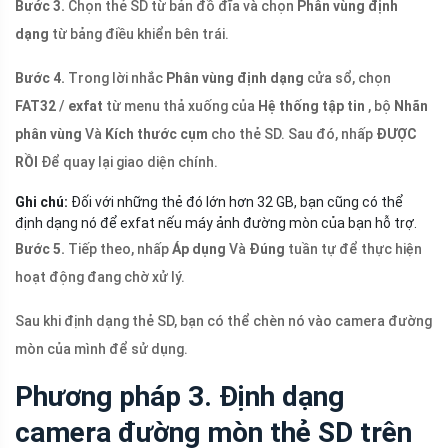
Bước 3.
Chọn thẻ SD từ bản đồ đĩa và chọn
Phân vùng định
dạng
từ bảng điều khiển bên trái.
Bước 4.
Trong lời nhắc
Phân vùng định dạng
cửa sổ, chọn
FAT32
/
exfat
từ menu thả xuống của
Hệ thống tập tin
, bộ
Nhãn
phân vùng
Và
Kích thước cụm
cho thẻ SD. Sau đó, nhấp
ĐƯỢC
RỒI
Để quay lại giao diện chính.
Ghi chú:
Đối với những thẻ đó lớn hơn 32 GB, bạn cũng có thể
định dạng nó để exfat nếu máy ảnh đường mòn của bạn hỗ trợ.
Bước 5.
Tiếp theo, nhấp
Áp dụng
Và
Đúng
tuần tự để thực hiện
hoạt động đang chờ xử lý.
Sau khi định dạng thẻ SD, bạn có thể chèn nó vào camera đường
mòn của mình để sử dụng.
Phương pháp 3. Định dạng
camera đường mòn thẻ SD trên