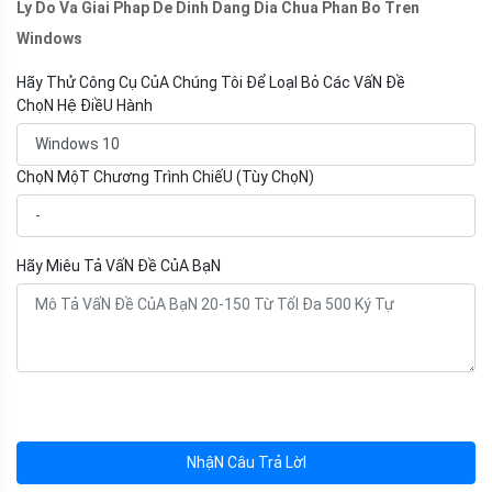
Ly Do Va Giai Phap De Dinh Dang Dia Chua Phan Bo Tren
Windows
Hãy Thử Công Cụ CủA Chúng Tôi Để LoạI Bỏ Các VấN Đề
ChọN Hệ ĐiềU Hành
ChọN MộT Chương Trình ChiếU (Tùy ChọN)
Hãy Miêu Tả VấN Đề CủA BạN
NhậN Câu Trả LờI