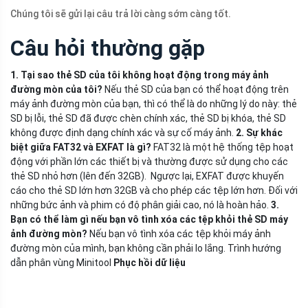
Chúng tôi sẽ gửi lại câu trả lời càng sớm càng tốt.
Câu hỏi thường gặp
1. Tại sao thẻ SD của tôi không hoạt động trong máy ảnh
đường mòn của tôi?
Nếu thẻ SD của bạn có thể hoạt động trên
máy ảnh đường mòn của bạn, thì có thể là do những lý do này: thẻ
SD bị lỗi, thẻ SD đã được chèn chính xác, thẻ SD bị khóa, thẻ SD
không được định dạng chính xác và sự cố máy ảnh.
2. Sự khác
biệt giữa FAT32 và EXFAT là gì?
FAT32 là một hệ thống tệp hoạt
động với phần lớn các thiết bị và thường được sử dụng cho các
thẻ SD nhỏ hơn (lên đến 32GB). Ngược lại, EXFAT được khuyến
cáo cho thẻ SD lớn hơn 32GB và cho phép các tệp lớn hơn. Đối với
những bức ảnh và phim có độ phân giải cao, nó là hoàn hảo.
3.
Bạn có thể làm gì nếu bạn vô tình xóa các tệp khỏi thẻ SD máy
ảnh đường mòn?
Nếu bạn vô tình xóa các tệp khỏi máy ảnh
đường mòn của mình, bạn không cần phải lo lắng. Trình hướng
dẫn phân vùng Minitool
Phục hồi dữ liệu