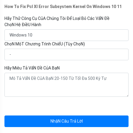
How To Fix Pcl Xl Error Subsystem Kernel On Windows 10 11
Hãy Thử Công Cụ CủA Chúng Tôi Để LoạI Bỏ Các VấN Đề
ChọN Hệ ĐiềU Hành
ChọN MộT Chương Trình ChiếU (Tùy ChọN)
Hãy Miêu Tả VấN Đề CủA BạN
NhậN Câu Trả LờI