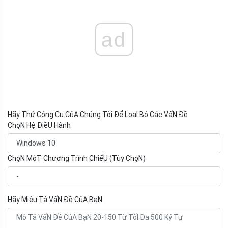
ad
Hãy Thử Công Cụ CủA Chúng Tôi Để LoạI Bỏ Các VấN Đề
ChọN Hệ ĐiềU Hành
ChọN MộT Chương Trình ChiếU (Tùy ChọN)
Hãy Miêu Tả VấN Đề CủA BạN