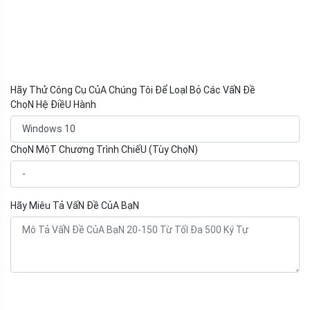
Hãy Thử Công Cụ CủA Chúng Tôi Để LoạI Bỏ Các VấN Đề
ChọN Hệ ĐiềU Hành
ChọN MộT Chương Trình ChiếU (Tùy ChọN)
Hãy Miêu Tả VấN Đề CủA BạN