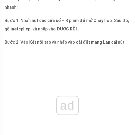
nhanh:
Bước 1: Nhấn nút
các cửa sổ
+
R
phím để mở
Chạy
hộp. Sau đó,
gõ
inetcpl.cpl
và nhấp vào
ĐƯỢC RỒI
.
Bước 2: Vào
Kết nối
tab và nhấp vào
cài đặt mạng Lan
cái nút.
ad