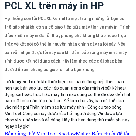
PCL XL trên máy in HP
Hệ thống con lỗi PCL XL Kernel là một trong những lỗi bạn có
thể gặp phải khi có sự cố giao tiếp giữa máy tính và máy in. Trình
điều khiển máy in đã lỗi thời, phông chữ không khớp hoặc trục
trặc về kết nối có thể là nguyên nhân chính gây ra lỗi này. Nếu
bạn vẫn nhận được lỗi này sau khi đảm bảo rằng máy in và máy
tính được kết nối đúng cách, hãy làm theo các giải pháp bên
dưới để xem chúng có giúp ích cho bạn không.
Lời khuyên:
Trước khi thực hiện các hành động tiếp theo, bạn
nên tạo bản sao lưu các tệp quan trọng của mình vì bất kỳ hoạt
động sai hoặc trục trặc máy tính nào cũng có thể đe dọa đến tính
bảo mật của các tệp của bạn. Để làm như vậy, bạn có thể dựa
vào miễn phí Phần mềm sao lưu máy tính - Công cụ tạo bóng
MiniTool. Công cụ này được hầu hết người dùng Windows lựa
chọn vì sự tiện lợi và dễ dàng. Hãy thử bản dùng thử miễn phí này
ngay bây giờ!
Bản dùng thử MiniTool ShadowMaker
Bấm chuột để tải