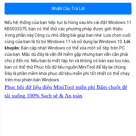
NhậN Câu Trả LờI
Nếu hệ thống của bạn tiếp tục bị hỏng sau khi cài đặt Windows 11
KB5033375, bạn có thể thử các phương pháp được giới thiệu
trong phần này Công cụ nhỏ đăng bài giúp bạn nhé. Lựa chọn cuối
cùng của bạn là từ bỏ Windows 11 và sử dụng lại Windows 10.
Lời
khuyên:
Bản cập nhật Windows có thể xóa một số tệp trên PC
của bạn. Mặc dù đây là vấn đề hiếm gặp nhưng bạn vẫn cần phải
chú ý đến nó. Nếu bạn bị mất tập tin và không có bản sao lưu nào,
bạn có thể thử Phục hồi dữ liệu nguồn MiniTool để lấy lại chúng.
Đây là phần mềm khôi phục dữ liệu miễn phí tốt nhất có thể chạy
trên mọi phiên bản Windows.
Phục hồi dữ liệu điện MiniTool miễn phí
Bấm chuột để
tải xuống
100%
Sạch sẽ & An toàn