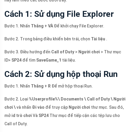
hãy làm theo các bước dưới đây:
Cách 1: Sử dụng File Explorer
Bước 1. Nhấn
Thắng
+
VÀ
Để khởi chạy File Explorer.
Bước 2. Trong bảng điều khiển bên trái, chọn
Tài liệu
.
Bước 3. Điều hướng đến
Call of Duty
>
Người chơi
> Thư mục
ID>
SP24
để tìm
SaveGame_1
tài liệu.
Cách 2: Sử dụng hộp thoại Run
Bước 1. Nhấn
Thắng
+
R
Để mở hộp thoại Run.
Bước 2. Loại
%Userprofile%\ Documents \ Call of Duty \ Người
chơi \
và nhấn
Đi vào
để truy cập
Người chơi
thư mục. Sau đó,
mở
id trò chơi
Và
SP24
Thư mục để tiếp cận các tệp lưu cho
Call of Duty.