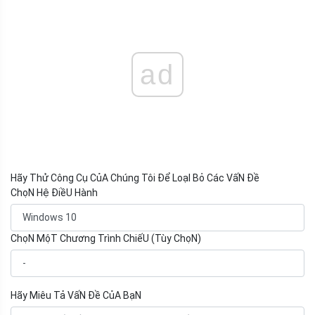
ad
Hãy Thử Công Cụ CủA Chúng Tôi Để LoạI Bỏ Các VấN Đề
ChọN Hệ ĐiềU Hành
ChọN MộT Chương Trình ChiếU (Tùy ChọN)
Hãy Miêu Tả VấN Đề CủA BạN