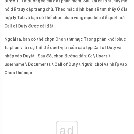
Bước 1
. Tải xuống và cài đặt phần mềm. Sau khi cài đặt, hãy mở
nó để truy cập trang chủ. Theo mặc định, bạn sẽ tìm thấy
Ổ đĩa
hợp lý
Tab và bạn có thể chọn phân vùng mục tiêu để quét nơi
Call of Duty được cài đặt.
Ngoài ra, bạn có thể chọn
Chọn thư mục
Trong phần khôi phục
từ phần vị trí cụ thể để quét vị trí của các tệp Call of Duty và
nhấp vào
Duyệt
. Sau đó, chọn đường dẫn:
C: \ Users \
username \ Documents \ Call of Duty \ Người chơi
và nhấp vào
Chọn thư mục
.
ad