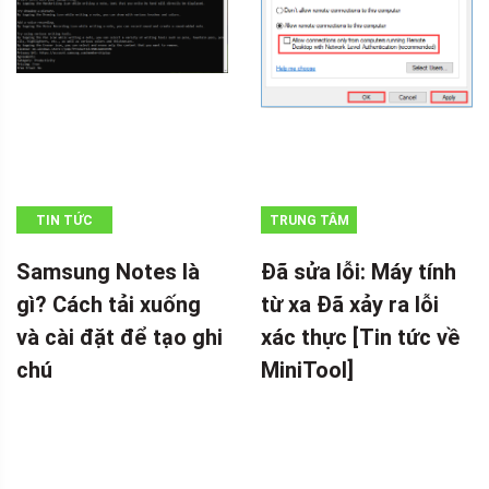
TIN TỨC
TRUNG TÂM
TIN TỨC
Samsung Notes là
Đã sửa lỗi: Máy tính
MINITOOL
gì? Cách tải xuống
từ xa Đã xảy ra lỗi
và cài đặt để tạo ghi
xác thực [Tin tức về
chú
MiniTool]