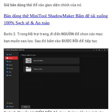
Giữ bản dùng thử
để vào giao diện chính của nó.
Bản dùng thử MiniTool ShadowMaker
Bấm để tải xuống
100%
Sạch sẽ & An toàn
Bước 2. Trong
Hỗ trợ
trang, đi đến
NGUỒN
để chọn các mục
bạn muốn sao lưu. Sau đó bấm vào
ĐƯỢC RỒI
để tiếp tục.