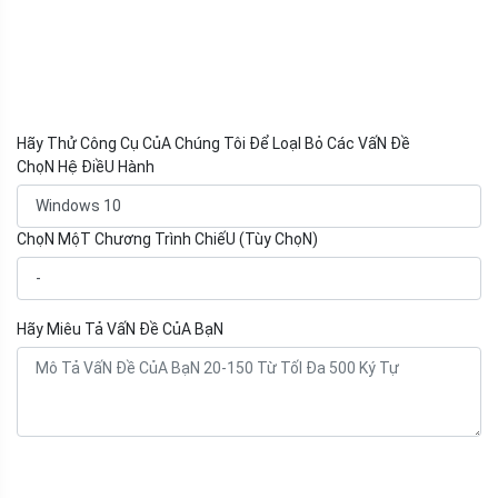
Hãy Thử Công Cụ CủA Chúng Tôi Để LoạI Bỏ Các VấN Đề
ChọN Hệ ĐiềU Hành
ChọN MộT Chương Trình ChiếU (Tùy ChọN)
Hãy Miêu Tả VấN Đề CủA BạN