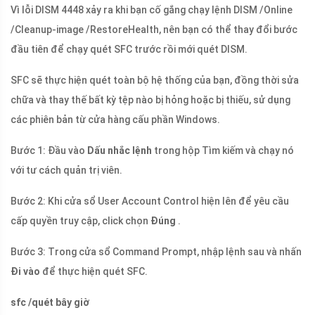
Vì lỗi DISM 4448 xảy ra khi bạn cố gắng chạy lệnh DISM /Online
/Cleanup-image /RestoreHealth, nên bạn có thể thay đổi bước
đầu tiên để chạy quét SFC trước rồi mới quét DISM.
SFC sẽ thực hiện quét toàn bộ hệ thống của bạn, đồng thời sửa
chữa và thay thế bất kỳ tệp nào bị hỏng hoặc bị thiếu, sử dụng
các phiên bản từ cửa hàng cấu phần Windows.
Bước 1: Đầu vào
Dấu nhắc lệnh
trong hộp Tìm kiếm và chạy nó
với tư cách quản trị viên.
Bước 2: Khi cửa sổ User Account Control hiện lên để yêu cầu
cấp quyền truy cập, click chọn
Đúng
.
Bước 3: Trong cửa sổ Command Prompt, nhập lệnh sau và nhấn
Đi vào
để thực hiện quét SFC.
sfc /quét bây giờ