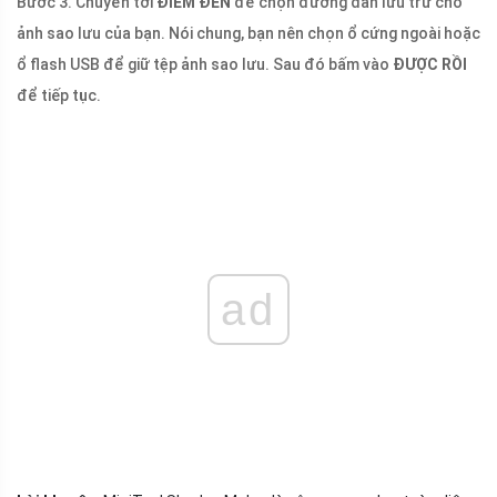
Bước 3. Chuyển tới
ĐIỂM ĐẾN
để chọn đường dẫn lưu trữ cho
ảnh sao lưu của bạn. Nói chung, bạn nên chọn ổ cứng ngoài hoặc
ổ flash USB để giữ tệp ảnh sao lưu. Sau đó bấm vào
ĐƯỢC RỒI
để tiếp tục.
ad