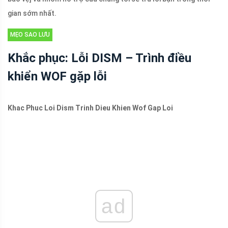
gian sớm nhất.
MẸO SAO LƯU
Khắc phục: Lỗi DISM – Trình điều
khiển WOF gặp lỗi
Khac Phuc Loi Dism Trinh Dieu Khien Wof Gap Loi
ad