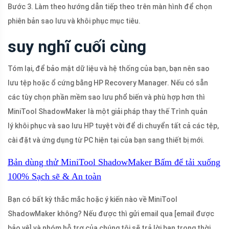
Bước 3. Làm theo hướng dẫn tiếp theo trên màn hình để chọn
phiên bản sao lưu và khôi phục mục tiêu.
suy nghĩ cuối cùng
Tóm lại, để bảo mật dữ liệu và hệ thống của bạn, bạn nên sao
lưu tệp hoặc ổ cứng bằng HP Recovery Manager. Nếu có sẵn
các tùy chọn phần mềm sao lưu phổ biến và phù hợp hơn thì
MiniTool ShadowMaker là một giải pháp thay thế Trình quản
lý khôi phục và sao lưu HP tuyệt vời để di chuyển tất cả các tệp,
cài đặt và ứng dụng từ PC hiện tại của bạn sang thiết bị mới.
Bản dùng thử MiniTool ShadowMaker
Bấm để tải xuống
100%
Sạch sẽ & An toàn
Bạn có bất kỳ thắc mắc hoặc ý kiến ​​nào về MiniTool
ShadowMaker không? Nếu được thì gửi email qua
[email được
bảo vệ]
và nhóm hỗ trợ của chúng tôi sẽ trả lời bạn trong thời