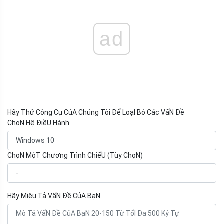
ad
Hãy Thử Công Cụ CủA Chúng Tôi Để LoạI Bỏ Các VấN Đề
ChọN Hệ ĐiềU Hành
ChọN MộT Chương Trình ChiếU (Tùy ChọN)
Hãy Miêu Tả VấN Đề CủA BạN