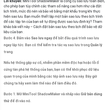
Lời khuyên:
MiniTool ShadowMaker là công cụ sao lưu toàn diện,
cho phép bạn tùy chỉnh các tham số nâng cao hơn như cài đặt
lịch trình, mức độ nén và bảo vệ bằng mật khẩu trong khi thực
hiện sao lưu. Bạn muốn thiết lập một bản sao lưu theo lịch trình
để các tập tin của bạn sẽ tự động được sao lưu định kỳ? Tham
khảo bài viết này – Cách đặt bản sao lưu theo lịch để bảo vệ dữ
liệu của bạn .
Bước 4. Bấm vào
Sao lưu ngay
để bắt đầu quá trình sao lưu
ngay lập tức. Bạn có thể kiểm tra tác vụ sao lưu trong
Quản lý
trang.
Nếu hệ thống gặp sự cố, nhiễm phần mềm độc hại hoặc lỗi ổ
cứng tàn phá hệ thống của bạn, bạn có thể khôi phục dữ liệu
quan trọng của mình bằng các tệp ảnh sao lưu này. Bây giờ
chúng ta hãy xem làm thế nào để làm điều đó.
Bước 1. Mở MiniTool ShadowMaker và nhấp vào
Giữ bản dùng
thử
để đi vào nó.