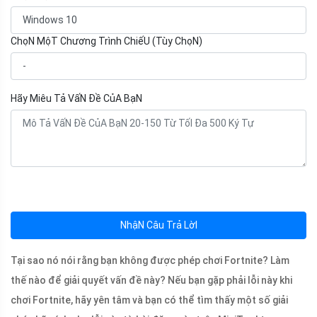
ChọN MộT Chương Trình ChiếU (Tùy ChọN)
Hãy Miêu Tả VấN Đề CủA BạN
NhậN Câu Trả LờI
Tại sao nó nói rằng bạn không được phép chơi Fortnite? Làm
thế nào để giải quyết vấn đề này? Nếu bạn gặp phải lỗi này khi
chơi Fortnite, hãy yên tâm và bạn có thể tìm thấy một số giải