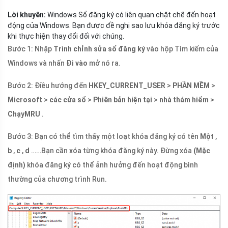
Lời khuyên:
Windows Sổ đăng ký có liên quan chặt chẽ đến hoạt
động của Windows. Bạn được đề nghị sao lưu khóa đăng ký trước
khi thực hiện thay đổi đối với chúng.
Bước 1: Nhập
Trình chỉnh sửa sổ đăng ký
vào hộp Tìm kiếm của
Windows và nhấn
Đi vào
mở nó ra.
Bước 2: Điều hướng đến
HKEY_CURRENT_USER
>
PHẦN MỀM
>
Microsoft
>
các cửa sổ
>
Phiên bản hiện tại
>
nhà thám hiểm
>
ChạyMRU
.
Bước 3: Bạn có thể tìm thấy một loạt khóa đăng ký có tên
Một
,
b
,
c
,
d
……Bạn cần xóa từng khóa đăng ký này. Đừng xóa
(Mặc
định)
khóa đăng ký có thể ảnh hưởng đến hoạt động bình
thường của chương trình Run.