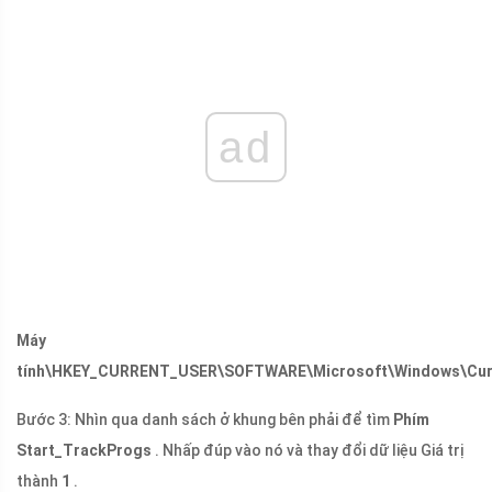
ad
Máy
tính\HKEY_CURRENT_USER\SOFTWARE\Microsoft\Windows\Curr
Bước 3: Nhìn qua danh sách ở khung bên phải để tìm
Phím
Start_TrackProgs
. Nhấp đúp vào nó và thay đổi dữ liệu Giá trị
thành
1
.