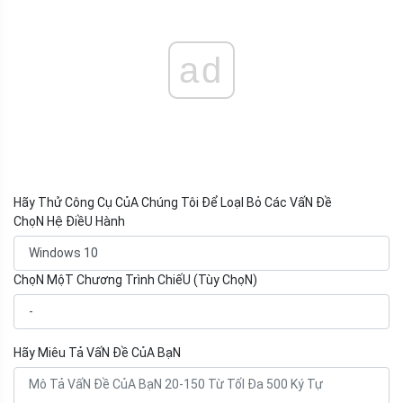
ad
Hãy Thử Công Cụ CủA Chúng Tôi Để LoạI Bỏ Các VấN Đề
ChọN Hệ ĐiềU Hành
ChọN MộT Chương Trình ChiếU (Tùy ChọN)
Hãy Miêu Tả VấN Đề CủA BạN