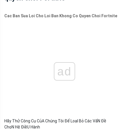
Cac Ban Sua Loi Cho Loi Ban Khong Co Quyen Choi Fortnite
ad
Hãy Thử Công Cụ CủA Chúng Tôi Để LoạI Bỏ Các VấN Đề
ChọN Hệ ĐiềU Hành