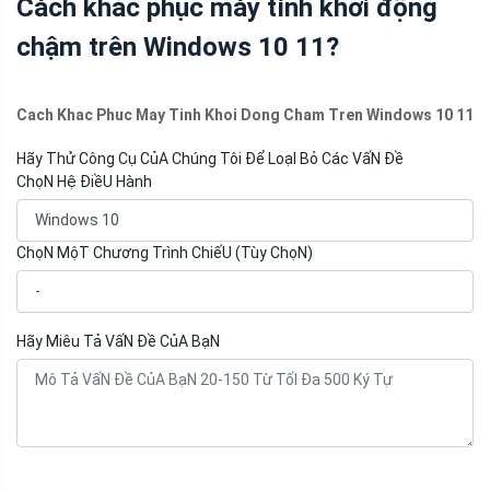
Cách khắc phục máy tính khởi động
chậm trên Windows 10 11?
Cach Khac Phuc May Tinh Khoi Dong Cham Tren Windows 10 11
Hãy Thử Công Cụ CủA Chúng Tôi Để LoạI Bỏ Các VấN Đề
ChọN Hệ ĐiềU Hành
ChọN MộT Chương Trình ChiếU (Tùy ChọN)
Hãy Miêu Tả VấN Đề CủA BạN